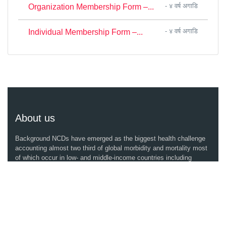
- ४ वर्ष अगाडि
Organization Membership Form –...
- ४ वर्ष अगाडि
Individual Membership Form –...
About us
Background NCDs have emerged as the biggest health challenge
accounting almost two third of global morbidity and mortality most
of which occur in low- and middle-income countries including
Nepal. Cardiovascular...
( Read More )
Quick links
Contact us