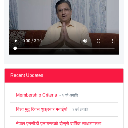
Recent Updates
Membership Criteria
- १ वर्ष अगाडि
विश्व मुटु दिवस शुक्रबार मनाईयो
- २ वर्ष अगाडि
नेपाल एनसीडी एलायन्सको दोस्रो बार्षिक साधारणसभा